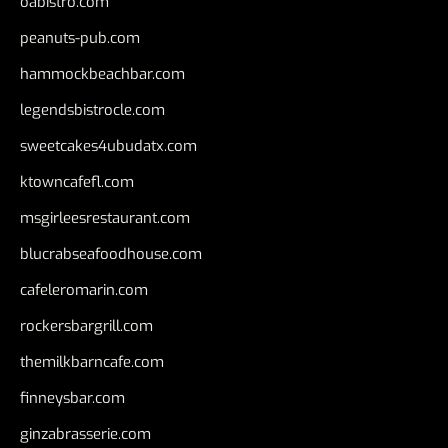
oabistro.com
peanuts-pub.com
hammockbeachbar.com
legendsbistrocle.com
sweetcakes4ubudatx.com
ktowncafefl.com
msgirleesrestaurant.com
blucrabseafoodhouse.com
cafeleromarin.com
rockersbargrill.com
themilkbarncafe.com
finneysbar.com
ginzabrasserie.com