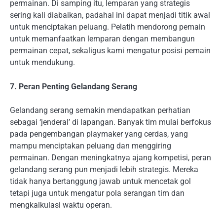
permainan. Di samping itu, lemparan yang strategis
sering kali diabaikan, padahal ini dapat menjadi titik awal
untuk menciptakan peluang. Pelatih mendorong pemain
untuk memanfaatkan lemparan dengan membangun
permainan cepat, sekaligus kami mengatur posisi pemain
untuk mendukung.
7. Peran Penting Gelandang Serang
Gelandang serang semakin mendapatkan perhatian
sebagai ‘jenderal’ di lapangan. Banyak tim mulai berfokus
pada pengembangan playmaker yang cerdas, yang
mampu menciptakan peluang dan menggiring
permainan. Dengan meningkatnya ajang kompetisi, peran
gelandang serang pun menjadi lebih strategis. Mereka
tidak hanya bertanggung jawab untuk mencetak gol
tetapi juga untuk mengatur pola serangan tim dan
mengkalkulasi waktu operan.