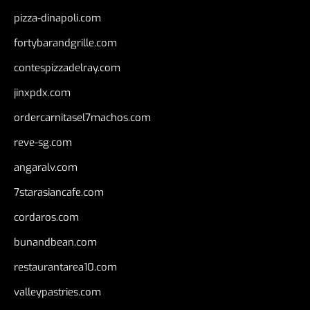
pizza-dinapoli.com
fortybarandgrille.com
contespizzadelray.com
jinxpdx.com
ordercarnitasel7machos.com
reve-sg.com
angaralv.com
7starasiancafe.com
cordaros.com
bunandbean.com
restaurantarea10.com
valleypastries.com