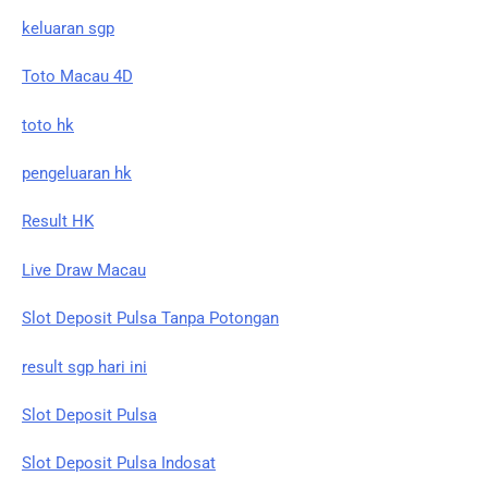
keluaran sgp
Toto Macau 4D
toto hk
pengeluaran hk
Result HK
Live Draw Macau
Slot Deposit Pulsa Tanpa Potongan
result sgp hari ini
Slot Deposit Pulsa
Slot Deposit Pulsa Indosat