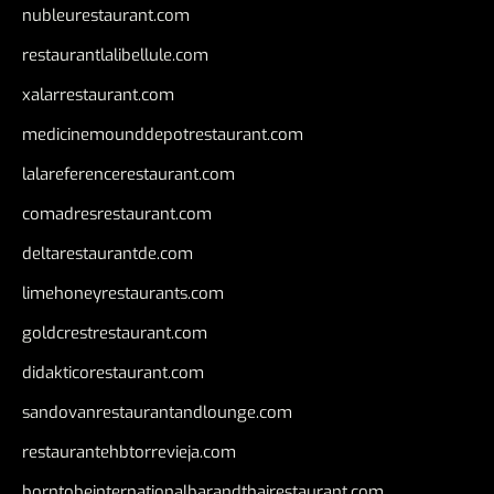
nubleurestaurant.com
restaurantlalibellule.com
xalarrestaurant.com
medicinemounddepotrestaurant.com
lalareferencerestaurant.com
comadresrestaurant.com
deltarestaurantde.com
limehoneyrestaurants.com
goldcrestrestaurant.com
didakticorestaurant.com
sandovanrestaurantandlounge.com
restaurantehbtorrevieja.com
borntobeinternationalbarandthairestaurant.com