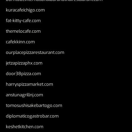
kuracafeichigo.com
fat-kitty-cafe.com
themelocafe.com
cafekkinn.com
ourplacepizzarestaurant.com
jetzapizzaphx.com
door38pizza.com
harryspizzamarket.com
anstunagrillnj.com
tomosushisakebartogo.com
diplomaticogastrobar.com
keshetkitchen.com