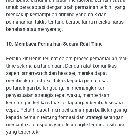
untuk beradaptasi dengan arah permainan terkini, yang
mencakup kemampuan dribling yang baik dan
pemahaman taktis tentang berapa lama mereka harus
bertahan atau menyerang.
10. Membaca Permainan Secara Real-Time
Pelatih kini lebih terlibat dalam proses pemantauan real-
time selama pertandingan. Dengan alat komunikasi
seperti smartwatch dan headset, mereka dapat
memberikan instruksi taktis kepada pemain saat
pertandingan berlangsung. Ini memungkinkan
penyesuaian strategis tepat waktu, memberikan
keuntungan ketika situasi di lapangan berubah secara
cepat. Pelatih dapat memberikan umpan balik langsung
kepada pemain tentang formasi dan strategi serangan,
menciptakan respons yang lebih agile terhadap situasi
yang terbentuk.