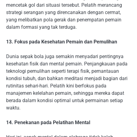
mencetak gol dari situasi tersebut. Pelatih merancang
strategi serangan yang direncanakan dengan cermat,
yang melibatkan pola gerak dan penempatan pemain
dalam formasi yang tak terduga.
13. Fokus pada Kesehatan Pemain dan Pemulihan
Dunia sepak bola juga semakin menyadari pentingnya
kesehatan fisik dan mental pemain. Penjangkauan pada
teknologi pemulihan seperti terapi fisik, pemantauan
kondisi tubuh, dan bahkan meditasi menjadi bagian dari
rutinitas sehari-hari. Pelatih kini berfokus pada
manajemen kelelahan pemain, sehingga mereka dapat
berada dalam kondisi optimal untuk permainan setiap
waktu.
14. Penekanan pada Pelatihan Mental